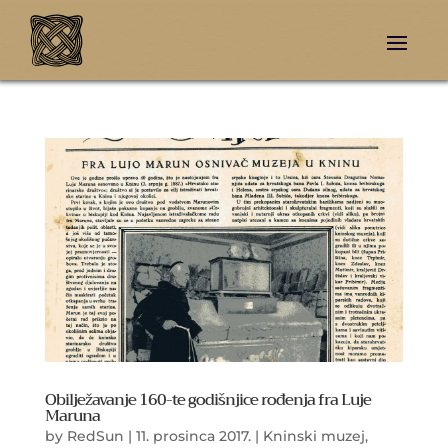
Obilježavanje 160-te godišnjice rođenja fra Luje
Maruna
by
RedSun
|
11. prosinca 2017.
|
Kninski muzej
,