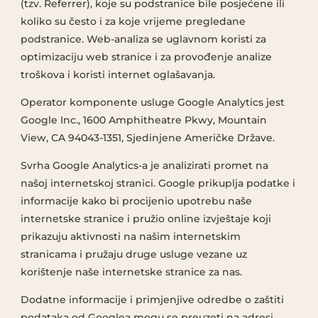
(tzv. Referrer), koje su podstranice bile posjećene ili
koliko su često i za koje vrijeme pregledane
podstranice. Web-analiza se uglavnom koristi za
optimizaciju web stranice i za provođenje analize
troškova i koristi internet oglašavanja.
Operator komponente usluge Google Analytics jest
Google Inc., 1600 Amphitheatre Pkwy, Mountain
View, CA 94043-1351, Sjedinjene Američke Države.
Svrha Google Analytics-a je analizirati promet na
našoj internetskoj stranici. Google prikuplja podatke i
informacije kako bi procijenio upotrebu naše
internetske stranice i pružio online izvještaje koji
prikazuju aktivnosti na našim internetskim
stranicama i pružaju druge usluge vezane uz
korištenje naše internetske stranice za nas.
Dodatne informacije i primjenjive odredbe o zaštiti
podataka od Googlea mogu se preuzeti na adresi