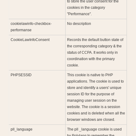
to store the user consent for the
cookies in the category
"Performance".
cookielawinfo-checkbox-
No description
performanse
CookieLawInfoConsent
Records the default button state of
the corresponding category & the
status of CCPA. It works only in
coordination with the primary
cookie.
PHPSESSID
This cookie is native to PHP
applications. The cookie is used to
store and identify a users' unique
session ID for the purpose of
managing user session on the
website. The cookie is a session
cookies and is deleted when all the
browser windows are closed.
pll_language
The pll _language cookie is used
by Polylang to remember the