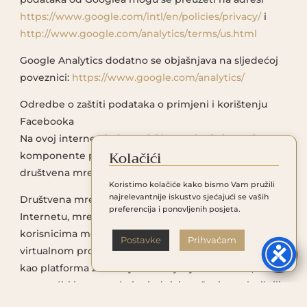
https://www.google.com/intl/en/policies/privacy/
i
http://www.google.com/analytics/terms/us.html
Google Analytics dodatno se objašnjava na sljedećoj
poveznici:
https://www.google.com/analytics/
Odredbe o zaštiti podataka o primjeni i korištenju
Facebooka
Na ovoj internetskoj stranici kontrolor je integrirao
Kolačići
komponente poduzeća Facebook. Facebook je
društvena mreža.
Koristimo kolačiće kako bismo Vam pružili
najrelevantnije iskustvo sjećajući se vaših
Društvena mreža mjesto je društvenih sastanaka na
preferencija i ponovljenih posjeta.
Internetu, mrežne zajednice koja obično omogućuje
korisnicima međusobnu komunikaciju i interakciju u
Postavke
Prihvaćam
virtualnom prostoru. Društvena mreža može poslužiti

kao platforma za razmjenu mišljenja i iskustava, ili
omogućiti internetskoj zajednici pružanje osobnih ili
poslovnih informacija. Facebook omogućuje