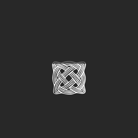
Galerijska zbirka
by
RedSun
|
19. ožujka 2022.
|
Zbirke
Galerijska zbirka broji preko 260 umjetničkih djela
izvedenih različitim tehnikama poput ulja na platnu,
pastela, akvarela, grafika i skulptura. Cjelokupan fundus
radova je dobar nukleus za razvoj galerijske djelatnosti.
Po svom sastavu sadržaju, zbirka umjetnina...
Vodič, Kninska tvrđava
by
RedSun
|
19. ožujka 2022.
|
Vodiči i katalozi
« Older Entries
Pretraga