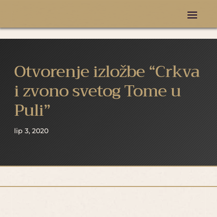
Otvorenje izložbe “Crkva
i zvono svetog Tome u
Puli”
lip 3, 2020