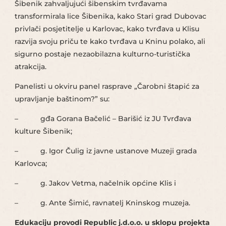
Šibenik zahvaljujući šibenskim tvrđavama
transformirala lice Šibenika, kako Stari grad Dubovac
privlači posjetitelje u Karlovac, kako tvrđava u Klisu
razvija svoju priču te kako tvrđava u Kninu polako, ali
sigurno postaje nezaobilazna kulturno-turistička
atrakcija.
Panelisti u okviru panel rasprave „Čarobni štapić za
upravljanje baštinom?” su:
– gđa Gorana Bačelić – Barišić iz JU Tvrđava
kulture Šibenik;
– g. Igor Čulig iz javne ustanove Muzeji grada
Karlovca;
– g. Jakov Vetma, načelnik općine Klis i
– g. Ante Šimić, ravnatelj Kninskog muzeja.
Edukaciju provodi Republic j.d.o.o. u sklopu projekta