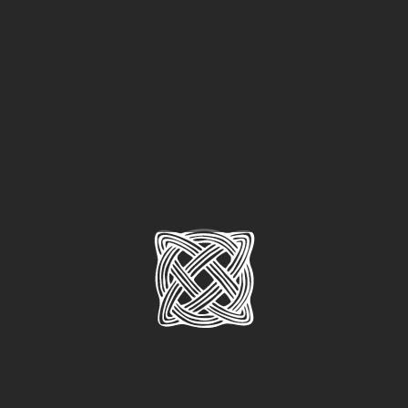
Biskupija.
Kninski muzej
je suorganizator izložbe.
O svemu detaljnije, naravno, na samom otvorenju
izložbe.